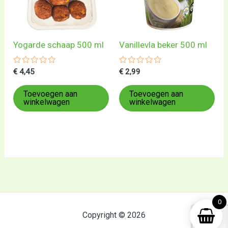
Yogarde schaap 500 ml
Vanillevla beker 500 ml
Gewaardeerd
Gewaardeerd
€
4,45
€
2,99
0
0
uit
uit
5
5
Toevoegen aan
Toevoegen aan
winkelwagen
winkelwagen
0
Copyright © 2026