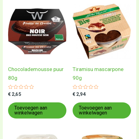
Chocolademousse puur
Tiramisu mascarpone
80g
90g
Gewaardeerd
Gewaardeerd
€
2,65
€
2,94
0
0
uit
uit
5
5
Toevoegen aan
Toevoegen aan
winkelwagen
winkelwagen