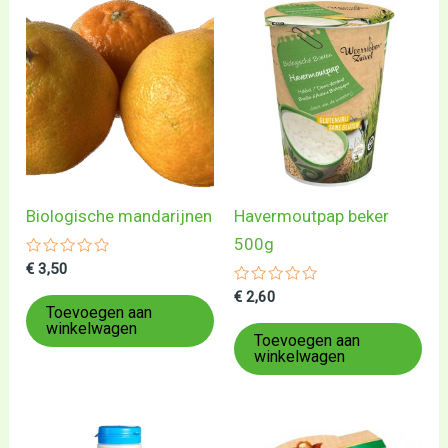
Biologische mandarijnen
Havermoutpap beker
500g
Gewaardeerd
€
3,50
0
uit
Gewaardeerd
€
2,60
5
0
Toevoegen aan
uit
winkelwagen
5
Toevoegen aan
winkelwagen