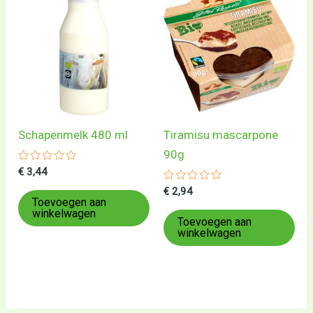
Schapenmelk 480 ml
Tiramisu mascarpone
90g
Gewaardeerd
€
3,44
0
uit
Gewaardeerd
€
2,94
5
0
Toevoegen aan
uit
winkelwagen
5
Toevoegen aan
winkelwagen