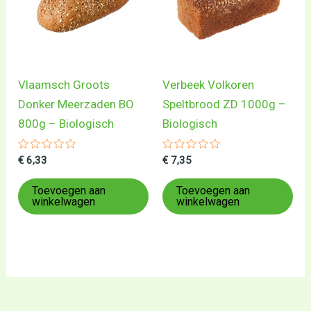
Vlaamsch Groots
Verbeek Volkoren
Donker Meerzaden BO
Speltbrood ZD 1000g –
800g – Biologisch
Biologisch
Gewaardeerd
Gewaardeerd
€
6,33
€
7,35
0
0
uit
uit
5
5
Toevoegen aan
Toevoegen aan
winkelwagen
winkelwagen