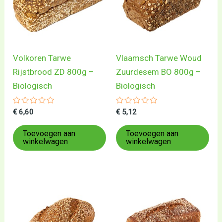
Volkoren Tarwe
Vlaamsch Tarwe Woud
Rijstbrood ZD 800g –
Zuurdesem BO 800g –
Biologisch
Biologisch
Gewaardeerd
Gewaardeerd
€
6,60
€
5,12
0
0
uit
uit
5
5
Toevoegen aan
Toevoegen aan
winkelwagen
winkelwagen