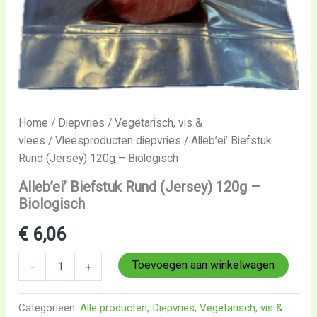
Home
/
Diepvries
/
Vegetarisch, vis &
vlees
/
Vleesproducten diepvries
/ Alleb’ei’ Biefstuk
Rund (Jersey) 120g – Biologisch
Alleb’ei’ Biefstuk Rund (Jersey) 120g –
Biologisch
€
6,06
Toevoegen aan winkelwagen
-
+
Categorieën:
Alle producten
,
Diepvries
,
Vegetarisch, vis &