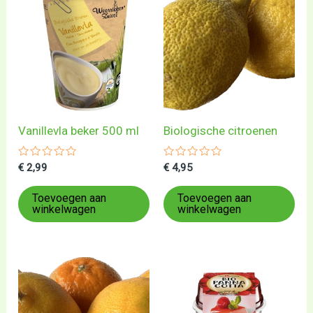
Vanillevla beker 500 ml
Biologische citroenen
Gewaardeerd
Gewaardeerd
€
2,99
€
4,95
0
0
uit
uit
5
5
Toevoegen aan
Toevoegen aan
winkelwagen
winkelwagen