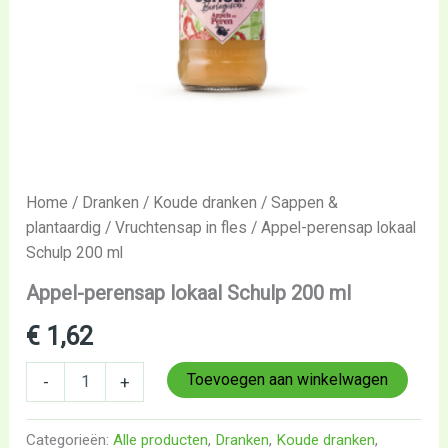
Home
/
Dranken
/
Koude dranken
/
Sappen &
plantaardig
/
Vruchtensap in fles
/ Appel-perensap lokaal
Schulp 200 ml
Appel-perensap lokaal Schulp 200 ml
€
1,62
Toevoegen aan winkelwagen
-
+
Categorieën:
Alle producten
,
Dranken
,
Koude dranken
,