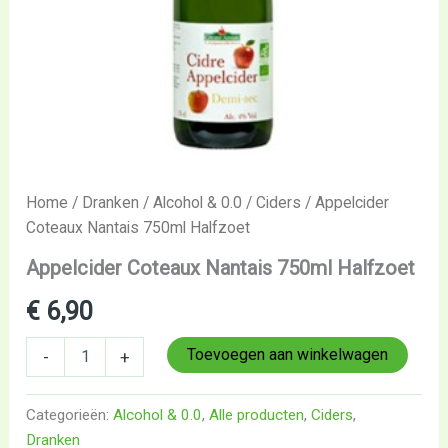
Home
/
Dranken
/
Alcohol & 0.0
/
Ciders
/ Appelcider
Coteaux Nantais 750ml Halfzoet
Appelcider Coteaux Nantais 750ml Halfzoet
€
6,90
Toevoegen aan winkelwagen
-
+
Categorieën:
Alcohol & 0.0
,
Alle producten
,
Ciders
,
Dranken