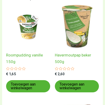
Roompudding vanille
Havermoutpap beker
150g
500g
Gewaardeerd
Gewaardeerd
€
1,65
€
2,60
0
0
uit
uit
5
5
Toevoegen aan
Toevoegen aan
winkelwagen
winkelwagen