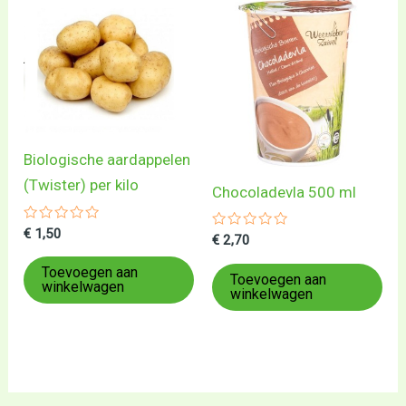
Biologische aardappelen
(Twister) per kilo
Chocoladevla 500 ml
Gewaardeerd
€
1,50
Gewaardeerd
€
2,70
0
0
uit
uit
5
Toevoegen aan
5
Toevoegen aan
winkelwagen
winkelwagen