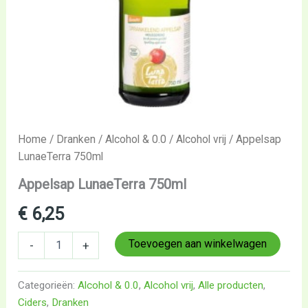
Home
/
Dranken
/
Alcohol & 0.0
/
Alcohol vrij
/ Appelsap
LunaeTerra 750ml
Appelsap LunaeTerra 750ml
€
6,25
Toevoegen aan winkelwagen
-
+
Categorieën:
Alcohol & 0.0
,
Alcohol vrij
,
Alle producten
,
Ciders
,
Dranken