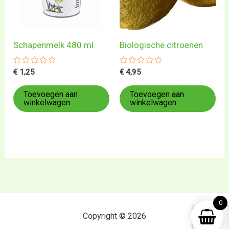
Schapenmelk 480 ml
Biologische citroenen
Gewaardeerd
Gewaardeerd
€
1,25
€
4,95
0
0
uit
uit
5
5
Toevoegen aan
Toevoegen aan
winkelwagen
winkelwagen
0
Copyright © 2026