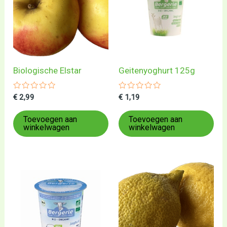
Biologische Elstar
Geitenyoghurt 125g
Gewaardeerd
Gewaardeerd
€
2,99
€
1,19
0
0
uit
uit
5
5
Toevoegen aan
Toevoegen aan
winkelwagen
winkelwagen