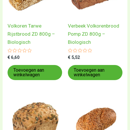
Volkoren Tarwe
Verbeek Volkorenbrood
Rijstbrood ZD 800g –
Pomp ZD 800g –
Biologisch
Biologisch
Gewaardeerd
Gewaardeerd
€
6,60
€
5,52
0
0
uit
uit
5
5
Toevoegen aan
Toevoegen aan
winkelwagen
winkelwagen