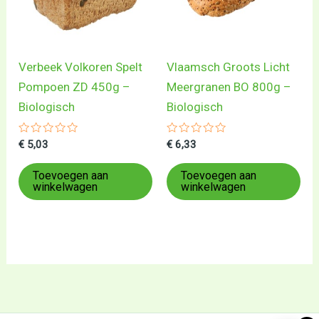
Verbeek Volkoren Spelt
Vlaamsch Groots Licht
Pompoen ZD 450g –
Meergranen BO 800g –
Biologisch
Biologisch
Gewaardeerd
Gewaardeerd
€
5,03
€
6,33
0
0
uit
uit
5
5
Toevoegen aan
Toevoegen aan
winkelwagen
winkelwagen