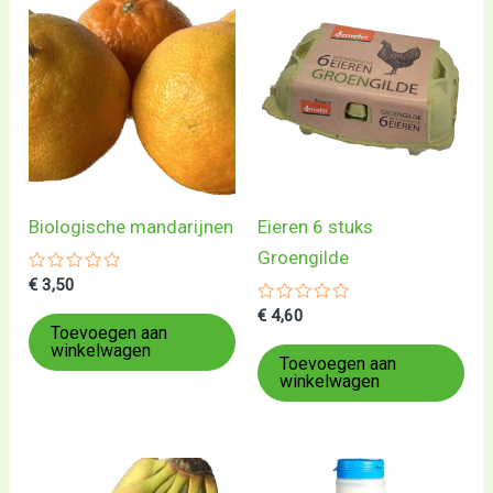
Biologische mandarijnen
Eieren 6 stuks
Groengilde
Gewaardeerd
€
3,50
0
uit
Gewaardeerd
€
4,60
5
0
Toevoegen aan
uit
winkelwagen
5
Toevoegen aan
winkelwagen