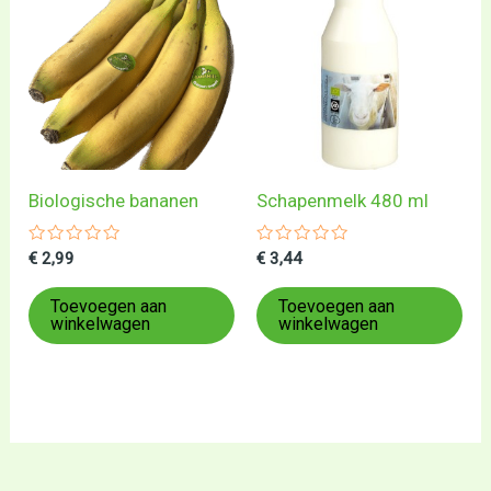
Biologische bananen
Schapenmelk 480 ml
Gewaardeerd
Gewaardeerd
€
2,99
€
3,44
0
0
uit
uit
5
5
Toevoegen aan
Toevoegen aan
winkelwagen
winkelwagen