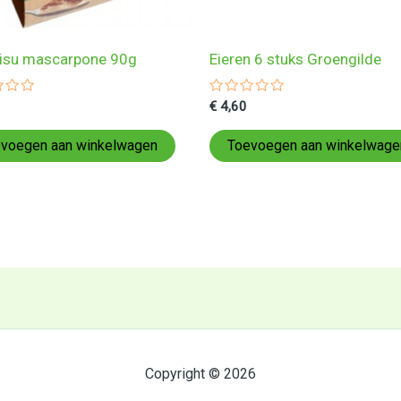
isu mascarpone 90g
Eieren 6 stuks Groengilde
ardeerd
Gewaardeerd
€
4,60
0
uit
5
voegen aan winkelwagen
Toevoegen aan winkelwage
Copyright © 2026