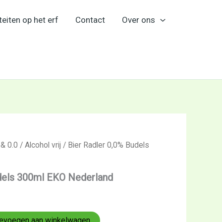
teiten op het erf
Contact
Over ons
 & 0.0
/
Alcohol vrij
/ Bier Radler 0,0% Budels
udels 300ml EKO Nederland
evoegen aan winkelwagen