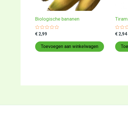
Biologische bananen
Tiram
Gewaardeerd
Gewa
€
2,99
€
2,94
0
0
uit
uit
5
5
Toevoegen aan winkelwagen
Toe