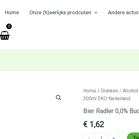
Home
Onze (h)eerlijke prodcuten
Andere activi
en
0
Bier
Home
/
Dranken
/
Alcohol
Radler
300ml EKO Nederland
0,0%
Budels
Bier Radler 0,0% B
300ml
EKO
€
1,62
Nederland
aantal
To
-
+