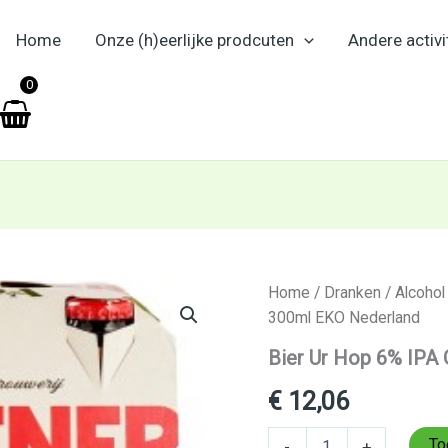
Home
Onze (h)eerlijke prodcuten
Andere activi
en
0
Bier
Home
/
Dranken
/
Alcohol
Ur
300ml EKO Nederland
Hop
6%
Bier Ur Hop 6% IPA
IPA
Gulpener
€
12,06
300ml
EKO
To
-
+