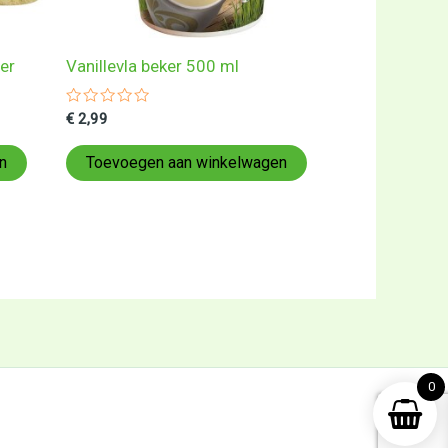
er
Vanillevla beker 500 ml
Gewaardeerd
€
2,99
0
uit
5
n
Toevoegen aan winkelwagen
0