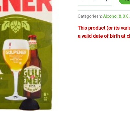
Nederland
aantal
Categorieën:
Alcohol & 0.0
This product (or its var
a valid date of birth at 