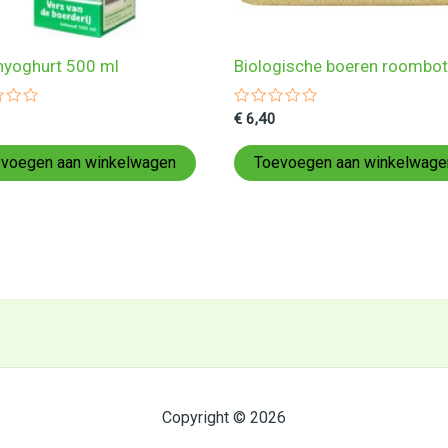
nyoghurt 500 ml
Biologische boeren roombot
ardeerd
Gewaardeerd
€
6,40
0
uit
5
voegen aan winkelwagen
Toevoegen aan winkelwage
Copyright © 2026