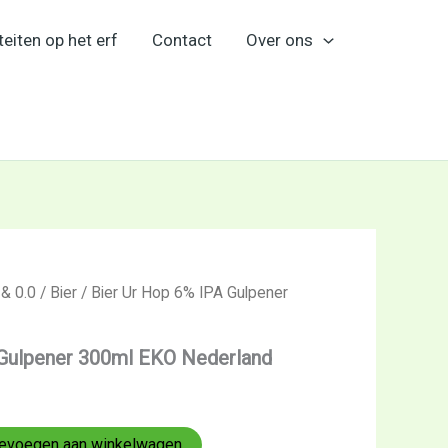
teiten op het erf
Contact
Over ons
 & 0.0
/
Bier
/ Bier Ur Hop 6% IPA Gulpener
 Gulpener 300ml EKO Nederland
evoegen aan winkelwagen