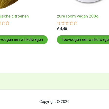
gische citroenen
zure room vegan 200g
ardeerd
Gewaardeerd
€
4,40
0
uit
5
voegen aan winkelwagen
Toevoegen aan winkelwage
Copyright © 2026