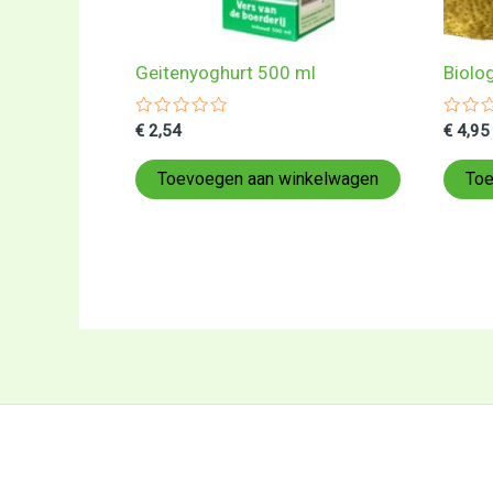
Geitenyoghurt 500 ml
Biolo
Gewaardeerd
Gewa
€
2,54
€
4,95
0
0
uit
uit
5
5
Toevoegen aan winkelwagen
Toe