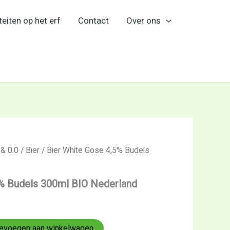
teiten op het erf
Contact
Over ons
 & 0.0
/
Bier
/ Bier White Gose 4,5% Budels
5% Budels 300ml BIO Nederland
evoegen aan winkelwagen