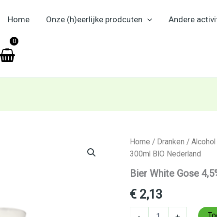
Home
Onze (h)eerlijke prodcuten
Andere activi
en
0
Bier
Home
/
Dranken
/
Alcohol
White
300ml BIO Nederland
Gose
4,5%
Bier White Gose 4,
Budels
300ml
€
2,13
BIO
Nederland
To
-
+