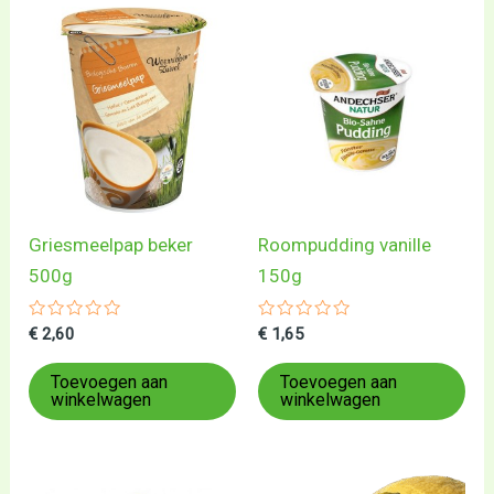
Griesmeelpap beker
Roompudding vanille
500g
150g
Gewaardeerd
Gewaardeerd
€
2,60
€
1,65
0
0
uit
uit
5
5
Toevoegen aan
Toevoegen aan
winkelwagen
winkelwagen