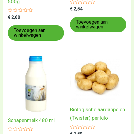
500g
Gewaardeerd
€
2,54
0
Gewaardeerd
uit
€
2,60
0
5
Toevoegen aan
uit
winkelwagen
5
Toevoegen aan
winkelwagen
Biologische aardappelen
(Twister) per kilo
Schapenmelk 480 ml
Gewaardeerd
€
1,50