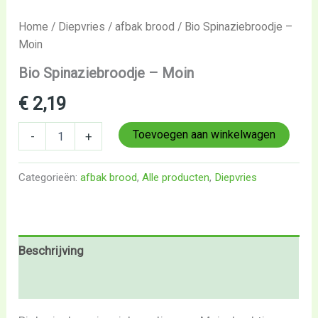
Home
/
Diepvries
/
afbak brood
/ Bio Spinaziebroodje –
Moin
Bio Spinaziebroodje – Moin
€
2,19
Toevoegen aan winkelwagen
-
+
Categorieën:
afbak brood
,
Alle producten
,
Diepvries
Beschrijving
Beoordelingen (0)