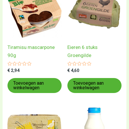
Tiramisu mascarpone
Eieren 6 stuks
90g
Groengilde
Gewaardeerd
Gewaardeerd
€
2,94
€
4,60
0
0
uit
uit
5
5
Toevoegen aan
Toevoegen aan
winkelwagen
winkelwagen