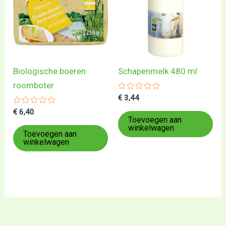
Biologische boeren
Schapenmelk 480 ml
roomboter
Gewaardeerd
€
3,44
0
Gewaardeerd
uit
€
6,40
0
5
Toevoegen aan
uit
winkelwagen
5
Toevoegen aan
winkelwagen