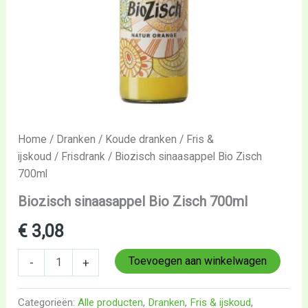
Home
/
Dranken
/
Koude dranken
/
Fris &
ijskoud
/
Frisdrank
/ Biozisch sinaasappel Bio Zisch
700ml
Biozisch sinaasappel Bio Zisch 700ml
€
3,08
Toevoegen aan winkelwagen
-
+
Categorieën:
Alle producten
,
Dranken
,
Fris & ijskoud
,