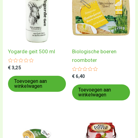
Yogarde geit 500 ml
Biologische boeren
roomboter
Gewaardeerd
€
3,25
0
uit
Gewaardeerd
€
6,40
5
0
Toevoegen aan
uit
winkelwagen
5
Toevoegen aan
winkelwagen