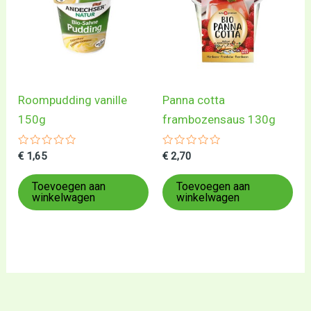
Roompudding vanille
Panna cotta
150g
frambozensaus 130g
Gewaardeerd
Gewaardeerd
€
1,65
€
2,70
0
0
uit
uit
5
5
Toevoegen aan
Toevoegen aan
winkelwagen
winkelwagen