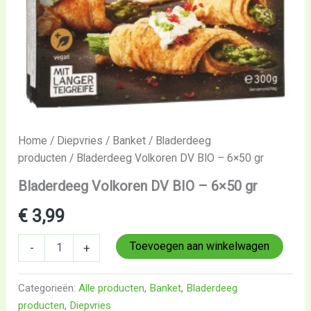
Home
/
Diepvries
/
Banket
/
Bladerdeeg
producten
/ Bladerdeeg Volkoren DV BIO – 6×50 gr
Bladerdeeg Volkoren DV BIO – 6×50 gr
€
3,99
Toevoegen aan winkelwagen
-
+
Categorieën:
Alle producten
,
Banket
,
Bladerdeeg
producten
,
Diepvries