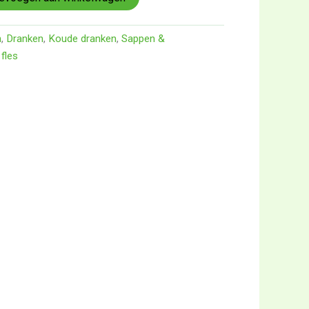
n
,
Dranken
,
Koude dranken
,
Sappen &
fles