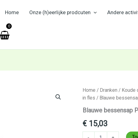
Home
Onze (h)eerlijke prodcuten
Andere activi
en
0
Blauwe
Home
/
Dranken
/
Koude 
bessensap
in fles
/ Blauwe bessensa
PureBlu
750
Blauwe bessensap P
ml
aantal
€
15,03
To
-
+