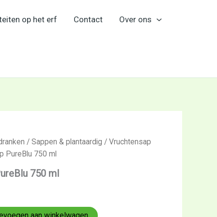
teiten op het erf
Contact
Over ons
dranken
/
Sappen & plantaardig
/
Vruchtensap
p PureBlu 750 ml
ureBlu 750 ml
evoegen aan winkelwagen