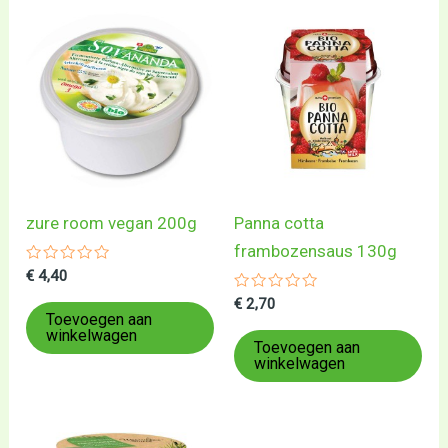
zure room vegan 200g
Panna cotta
frambozensaus 130g
Gewaardeerd
€
4,40
0
uit
Gewaardeerd
€
2,70
5
0
Toevoegen aan
uit
winkelwagen
5
Toevoegen aan
winkelwagen