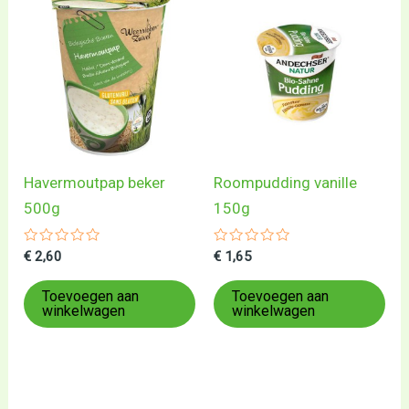
Havermoutpap beker
Roompudding vanille
500g
150g
Gewaardeerd
Gewaardeerd
€
2,60
€
1,65
0
0
uit
uit
5
5
Toevoegen aan
Toevoegen aan
winkelwagen
winkelwagen