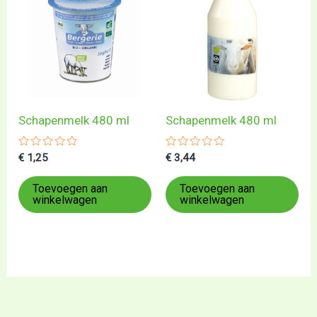
Schapenmelk 480 ml
Schapenmelk 480 ml
Gewaardeerd
Gewaardeerd
€
1,25
€
3,44
0
0
uit
uit
5
5
Toevoegen aan
Toevoegen aan
winkelwagen
winkelwagen