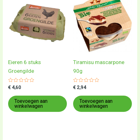
Eieren 6 stuks
Tiramisu mascarpone
Groengilde
90g
Gewaardeerd
Gewaardeerd
€
4,60
€
2,94
0
0
uit
uit
5
5
Toevoegen aan
Toevoegen aan
winkelwagen
winkelwagen