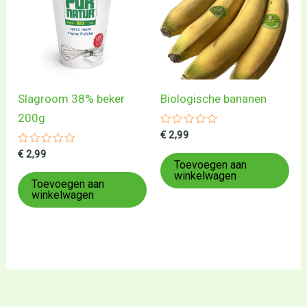
Slagroom 38% beker
Biologische bananen
200g
Gewaardeerd
€
2,99
0
Gewaardeerd
uit
€
2,99
0
5
Toevoegen aan
uit
winkelwagen
5
Toevoegen aan
winkelwagen