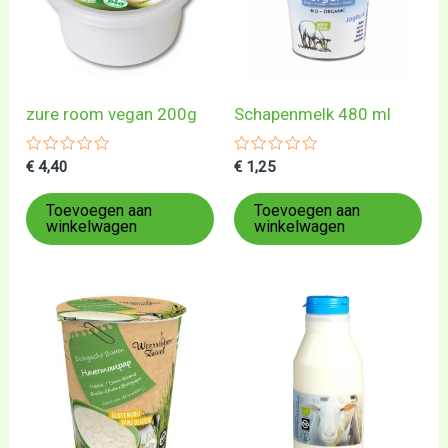
zure room vegan 200g
Schapenmelk 480 ml
Gewaardeerd
Gewaardeerd
€
4,40
€
1,25
0
0
uit
uit
5
5
Toevoegen aan
Toevoegen aan
winkelwagen
winkelwagen