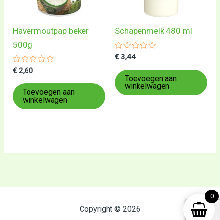
Havermoutpap beker
Schapenmelk 480 ml
500g
Gewaardeerd
€
3,44
0
Gewaardeerd
uit
€
2,60
0
5
Toevoegen aan
uit
winkelwagen
5
Toevoegen aan
winkelwagen
0
Copyright © 2026