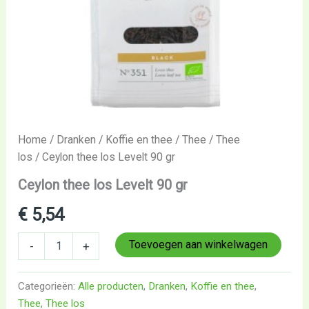
Home
/
Dranken
/
Koffie en thee
/
Thee
/
Thee
los
/ Ceylon thee los Levelt 90 gr
Ceylon thee los Levelt 90 gr
€
5,54
Toevoegen aan winkelwagen
-
+
Categorieën:
Alle producten
,
Dranken
,
Koffie en thee
,
Thee
,
Thee los