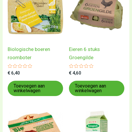
Biologische boeren
Eieren 6 stuks
roomboter
Groengilde
Gewaardeerd
Gewaardeerd
€
6,40
€
4,60
0
0
uit
uit
5
5
Toevoegen aan
Toevoegen aan
winkelwagen
winkelwagen