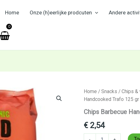
Home
Onze (h)eerlijke prodcuten
Andere activi
en
0
Chips
Home
/
Snacks
/
Chips &
Barbecue
Handcooked Trafo 125 gr
Handcooked
Trafo
Chips Barbecue Han
125
gr
€
2,54
aantal
To
-
+