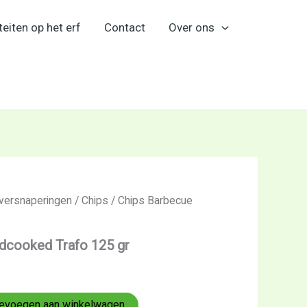
teiten op het erf
Contact
Over ons
 versnaperingen
/
Chips
/ Chips Barbecue
dcooked Trafo 125 gr
evoegen aan winkelwagen