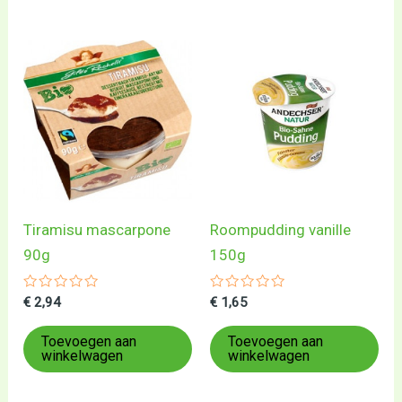
Tiramisu mascarpone
Roompudding vanille
90g
150g
Gewaardeerd
Gewaardeerd
€
2,94
€
1,65
0
0
uit
uit
5
5
Toevoegen aan
Toevoegen aan
winkelwagen
winkelwagen