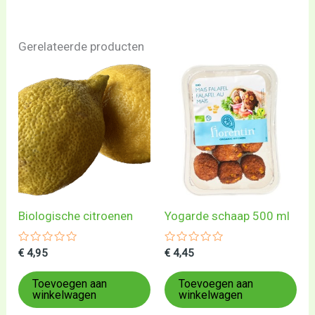
Gerelateerde producten
Biologische citroenen
Yogarde schaap 500 ml
Gewaardeerd
Gewaardeerd
€
4,95
€
4,45
0
0
uit
uit
5
5
Toevoegen aan
Toevoegen aan
winkelwagen
winkelwagen