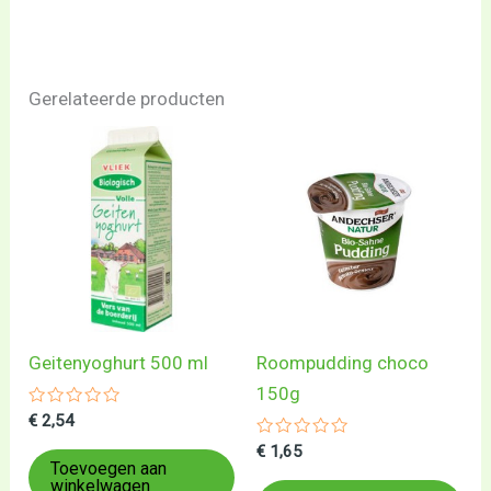
Gerelateerde producten
Geitenyoghurt 500 ml
Roompudding choco
150g
Gewaardeerd
€
2,54
0
uit
Gewaardeerd
€
1,65
5
0
Toevoegen aan
uit
winkelwagen