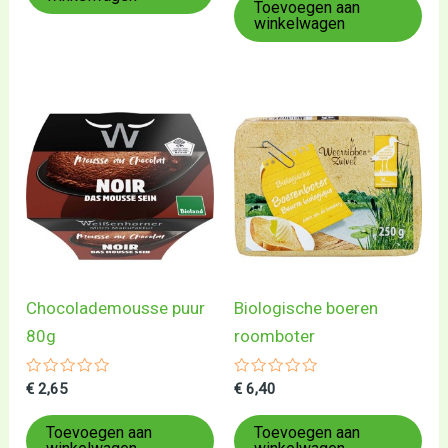
5
Toevoegen aan
winkelwagen
Chocolademousse puur
Biologische boeren
80g
roomboter
Gewaardeerd
Gewaardeerd
€
2,65
€
6,40
0
0
uit
uit
5
5
Toevoegen aan
Toevoegen aan