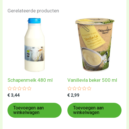
Gerelateerde producten
Schapenmelk 480 ml
Vanillevla beker 500 ml
Gewaardeerd
Gewaardeerd
€
3,44
€
2,99
0
0
uit
uit
5
5
Toevoegen aan
Toevoegen aan
winkelwagen
winkelwagen