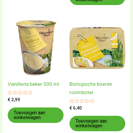
Vanillevla beker 500 ml
Biologische boeren
roomboter
Gewaardeerd
€
2,99
0
uit
Gewaardeerd
€
6,40
5
0
Toevoegen aan
uit
winkelwagen
5
Toevoegen aan
winkelwagen