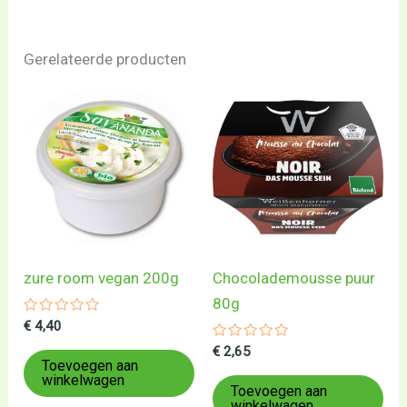
Gerelateerde producten
zure room vegan 200g
Chocolademousse puur
80g
Gewaardeerd
€
4,40
0
uit
Gewaardeerd
€
2,65
5
0
Toevoegen aan
uit
winkelwagen
5
Toevoegen aan
winkelwagen