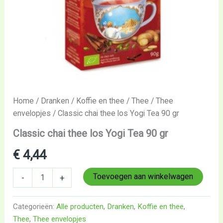
Home
/
Dranken
/
Koffie en thee
/
Thee
/
Thee
envelopjes
/ Classic chai thee los Yogi Tea 90 gr
Classic chai thee los Yogi Tea 90 gr
€
4,44
Toevoegen aan winkelwagen
-
+
Categorieën:
Alle producten
,
Dranken
,
Koffie en thee
,
Thee
,
Thee envelopjes