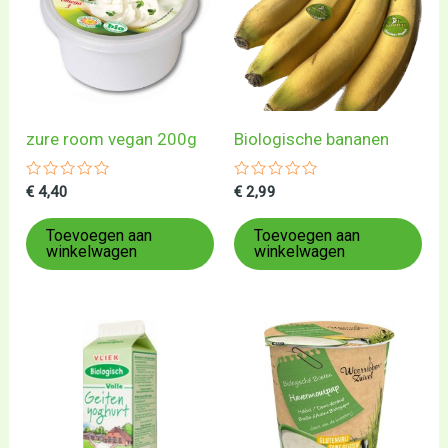
zure room vegan 200g
Biologische bananen
Gewaardeerd
Gewaardeerd
€
4,40
€
2,99
0
0
uit
uit
5
5
Toevoegen aan
Toevoegen aan
winkelwagen
winkelwagen