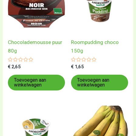
Chocolademousse puur
Roompudding choco
80g
150g
Gewaardeerd
Gewaardeerd
€
2,65
€
1,65
0
0
uit
uit
5
5
Toevoegen aan
Toevoegen aan
winkelwagen
winkelwagen