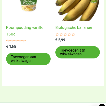
Roompudding vanille
Biologische bananen
150g
Gewaardeerd
€
2,99
0
Gewaardeerd
uit
€
1,65
0
5
Toevoegen aan
uit
winkelwagen
5
Toevoegen aan
winkelwagen