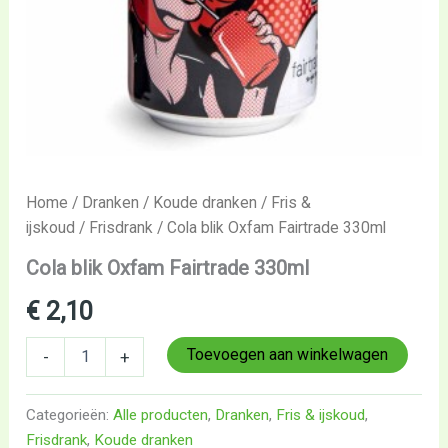
Home
/
Dranken
/
Koude dranken
/
Fris &
ijskoud
/
Frisdrank
/ Cola blik Oxfam Fairtrade 330ml
Cola blik Oxfam Fairtrade 330ml
€
2,10
Toevoegen aan winkelwagen
-
+
Categorieën:
Alle producten
,
Dranken
,
Fris & ijskoud
,
Frisdrank
,
Koude dranken