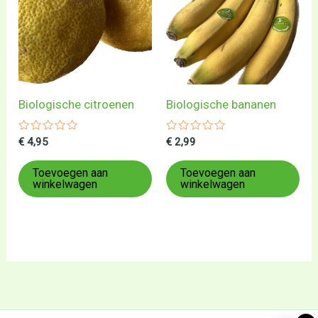
Biologische citroenen
Biologische bananen
Gewaardeerd
Gewaardeerd
€
4,95
€
2,99
0
0
uit
uit
5
5
Toevoegen aan
Toevoegen aan
winkelwagen
winkelwagen