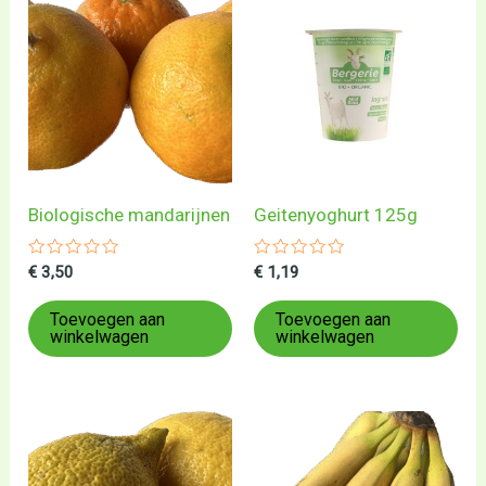
Biologische mandarijnen
Geitenyoghurt 125g
Gewaardeerd
Gewaardeerd
€
3,50
€
1,19
0
0
uit
uit
5
5
Toevoegen aan
Toevoegen aan
winkelwagen
winkelwagen