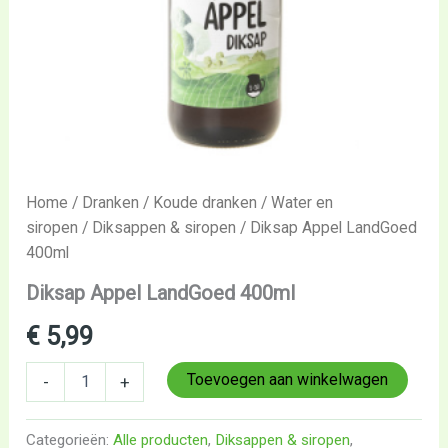
Home
/
Dranken
/
Koude dranken
/
Water en
siropen
/
Diksappen & siropen
/ Diksap Appel LandGoed
400ml
Diksap Appel LandGoed 400ml
€
5,99
Toevoegen aan winkelwagen
-
+
Categorieën:
Alle producten
,
Diksappen & siropen
,