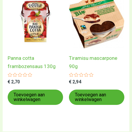
Panna cotta
Tiramisu mascarpone
frambozensaus 130g
90g
Gewaardeerd
Gewaardeerd
€
2,70
€
2,94
0
0
uit
uit
5
5
Toevoegen aan
Toevoegen aan
winkelwagen
winkelwagen