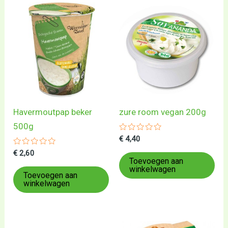
Havermoutpap beker
zure room vegan 200g
500g
Gewaardeerd
€
4,40
0
Gewaardeerd
uit
€
2,60
0
5
Toevoegen aan
uit
winkelwagen
5
Toevoegen aan
winkelwagen