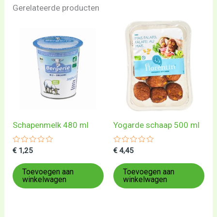
Gerelateerde producten
Schapenmelk 480 ml
Yogarde schaap 500 ml
Gewaardeerd
Gewaardeerd
€
1,25
€
4,45
0
0
uit
uit
5
5
Toevoegen aan
Toevoegen aan
winkelwagen
winkelwagen