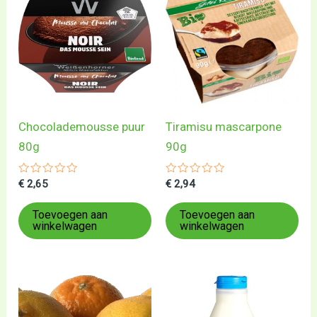
Chocolademousse puur
Tiramisu mascarpone
80g
90g
Gewaardeerd
Gewaardeerd
€
2,65
€
2,94
0
0
uit
uit
5
5
Toevoegen aan
Toevoegen aan
winkelwagen
winkelwagen