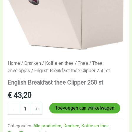
Home
/
Dranken
/
Koffie en thee
/
Thee
/
Thee
envelopjes
/ English Breakfast thee Clipper 250 st
English Breakfast thee Clipper 250 st
€
43,20
Toevoegen aan winkelwagen
-
+
Categorieën:
Alle producten
,
Dranken
,
Koffie en thee
,