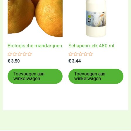
Biologische mandarijnen
Schapenmelk 480 ml
Gewaardeerd
Gewaardeerd
€
3,50
€
3,44
0
0
uit
uit
5
5
Toevoegen aan
Toevoegen aan
winkelwagen
winkelwagen