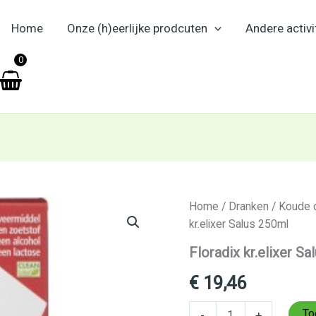
Home
Onze (h)eerlijke prodcuten
Andere activi
en
0
Floradix
Home
/
Dranken
/
Koude 
kr.elixer
kr.elixer Salus 250ml
Salus
250ml
Floradix kr.elixer S
aantal
€
19,46
To
-
+