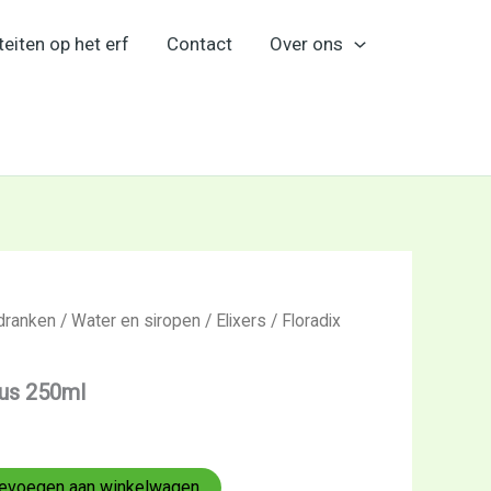
teiten op het erf
Contact
Over ons
dranken
/
Water en siropen
/
Elixers
/ Floradix
alus 250ml
evoegen aan winkelwagen