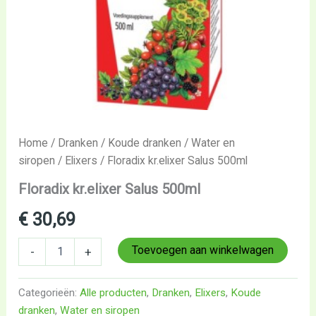
Home
/
Dranken
/
Koude dranken
/
Water en
siropen
/
Elixers
/ Floradix kr.elixer Salus 500ml
Floradix kr.elixer Salus 500ml
€
30,69
Toevoegen aan winkelwagen
-
+
Categorieën:
Alle producten
,
Dranken
,
Elixers
,
Koude
dranken
,
Water en siropen