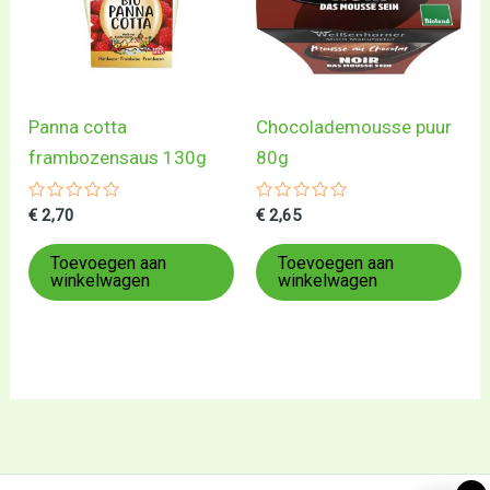
Panna cotta
Chocolademousse puur
frambozensaus 130g
80g
Gewaardeerd
Gewaardeerd
€
2,70
€
2,65
0
0
uit
uit
5
5
Toevoegen aan
Toevoegen aan
winkelwagen
winkelwagen