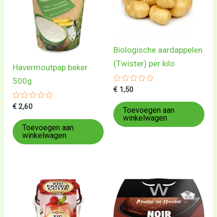
Biologische aardappelen
(Twister) per kilo
Havermoutpap beker
500g
Gewaardeerd
€
1,50
0
uit
Gewaardeerd
€
2,60
5
Toevoegen aan
0
winkelwagen
uit
5
Toevoegen aan
winkelwagen