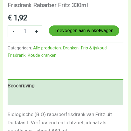
Frisdrank Rabarber Fritz 330ml
€
1,92
Toevoegen aan winkelwagen
-
+
Categorieën:
Alle producten
,
Dranken
,
Fris & ijskoud
,
Frisdrank
,
Koude dranken
Beschrijving
Beoordelingen (0)
Biologische (BIO) rabarberfrisdrank van Fritz uit
Duitsland. Verfrissend en lichtzoet, ideaal als
dorstlesser. Inhoud 330 ml.