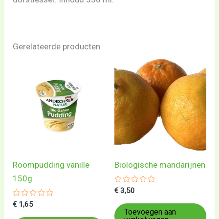
Gerelateerde producten
Roompudding vanille
Biologische mandarijnen
150g
Gewaardeerd
€
3,50
0
Gewaardeerd
uit
€
1,65
0
5
Toevoegen aan
uit