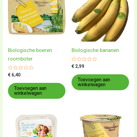
Biologische boeren
Biologische bananen
roomboter
Gewaardeerd
€
2,99
0
Gewaardeerd
uit
€
6,40
0
5
Toevoegen aan
uit
winkelwagen
5
Toevoegen aan
winkelwagen