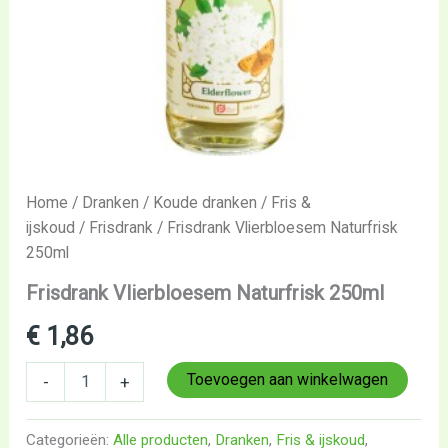
Home
/
Dranken
/
Koude dranken
/
Fris &
ijskoud
/
Frisdrank
/ Frisdrank Vlierbloesem Naturfrisk
250ml
Frisdrank Vlierbloesem Naturfrisk 250ml
€
1,86
Toevoegen aan winkelwagen
-
+
Categorieën:
Alle producten
,
Dranken
,
Fris & ijskoud
,