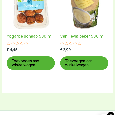
Yogarde schaap 500 ml
Vanillevla beker 500 ml
Gewaardeerd
Gewaardeerd
€
4,45
€
2,99
0
0
uit
uit
5
5
Toevoegen aan
Toevoegen aan
winkelwagen
winkelwagen