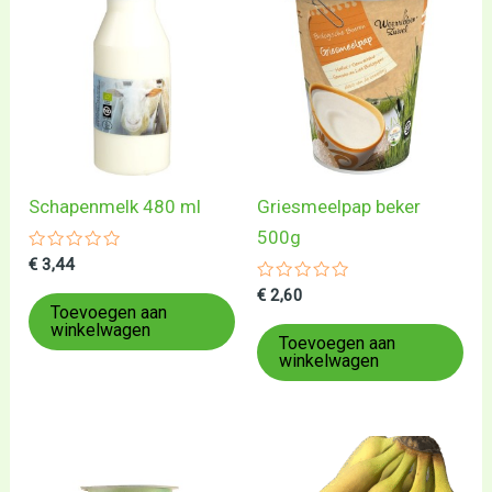
Schapenmelk 480 ml
Griesmeelpap beker
500g
Gewaardeerd
€
3,44
0
uit
Gewaardeerd
€
2,60
5
0
Toevoegen aan
uit
winkelwagen
5
Toevoegen aan
winkelwagen