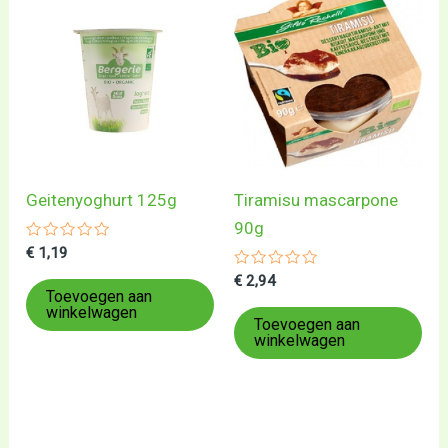
Geitenyoghurt 125g
Tiramisu mascarpone
90g
Gewaardeerd
€
1,19
0
uit
Gewaardeerd
€
2,94
5
0
Toevoegen aan
uit
winkelwagen
5
Toevoegen aan
winkelwagen