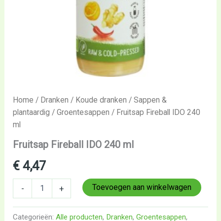
Home
/
Dranken
/
Koude dranken
/
Sappen &
plantaardig
/
Groentesappen
/ Fruitsap Fireball IDO 240
ml
Fruitsap Fireball IDO 240 ml
€
4,47
Toevoegen aan winkelwagen
-
+
Categorieën:
Alle producten
,
Dranken
,
Groentesappen
,