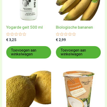
Yogarde geit 500 ml
Biologische bananen
Gewaardeerd
Gewaardeerd
€
3,25
€
2,99
0
0
uit
uit
5
5
Toevoegen aan
Toevoegen aan
winkelwagen
winkelwagen