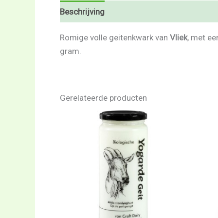
Beschrijving
Beoordelingen (0)
Romige volle geitenkwark van
Vliek
, met ee
gram.
Gerelateerde producten