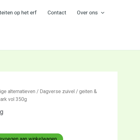
teiten op het erf
Contact
Over ons
ige alternatieven
/
Dagverse zuivel
/
geiten &
ark vol 350g
0g
evoegen aan winkelwagen