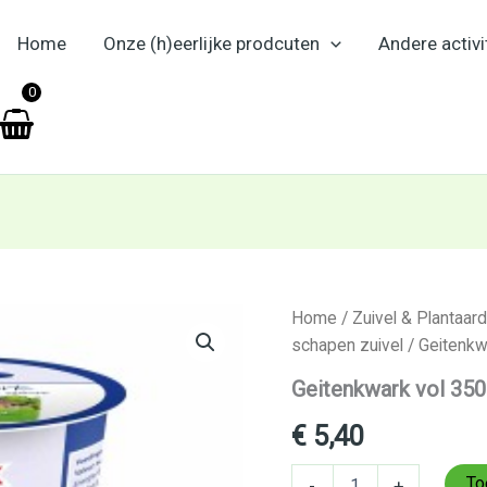
Home
Onze (h)eerlijke prodcuten
Andere activi
en
0
Geitenkwark
Home
/
Zuivel & Plantaard
vol
schapen zuivel
/ Geitenkw
350g
aantal
Geitenkwark vol 35
€
5,40
To
-
+