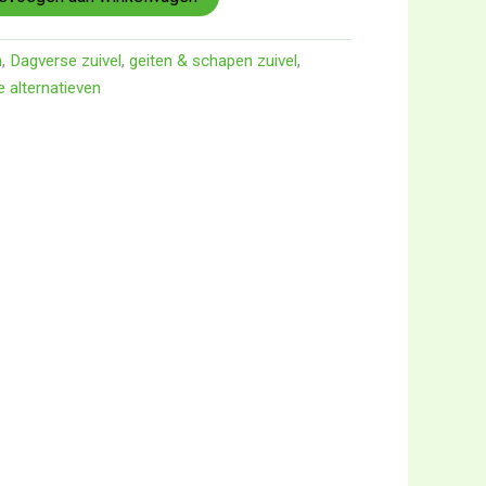
n
,
Dagverse zuivel
,
geiten & schapen zuivel
,
e alternatieven