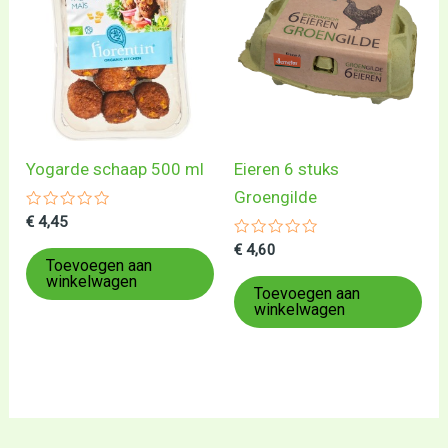
Yogarde schaap 500 ml
Eieren 6 stuks
Groengilde
Gewaardeerd
€
4,45
0
uit
Gewaardeerd
€
4,60
5
0
Toevoegen aan
uit
winkelwagen
5
Toevoegen aan
winkelwagen