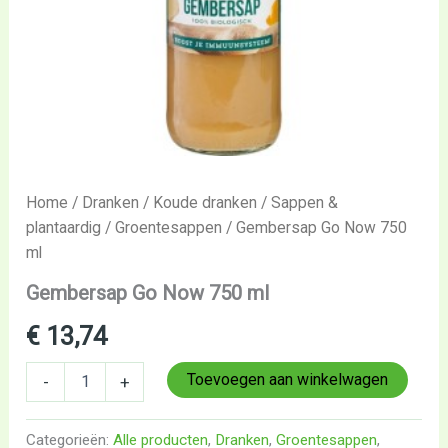
Home
/
Dranken
/
Koude dranken
/
Sappen &
plantaardig
/
Groentesappen
/ Gembersap Go Now 750
ml
Gembersap Go Now 750 ml
€
13,74
Toevoegen aan winkelwagen
-
+
Categorieën:
Alle producten
,
Dranken
,
Groentesappen
,