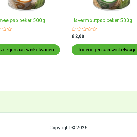
meelpap beker 500g
Havermoutpap beker 500g
ardeerd
Gewaardeerd
€
2,60
0
uit
5
voegen aan winkelwagen
Toevoegen aan winkelwage
Copyright © 2026