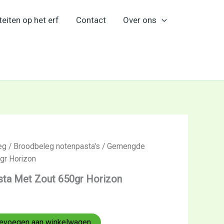
teiten op het erf
Contact
Over ons
eg
/
Broodbeleg notenpasta's
/ Gemengde
gr Horizon
ta Met Zout 650gr Horizon
evoegen aan winkelwagen