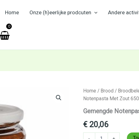
Home
Onze (h)eerlijke prodcuten
Andere activi
en
0
Gemengde
Home
/
Brood
/
Broodbel
Notenpasta
Notenpasta Met Zout 650
Met
Zout
Gemengde Notenpas
650gr
Horizon
€
20,06
aantal
To
-
+