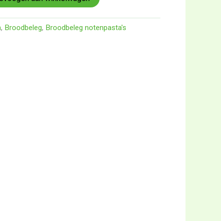
n
,
Broodbeleg
,
Broodbeleg notenpasta's