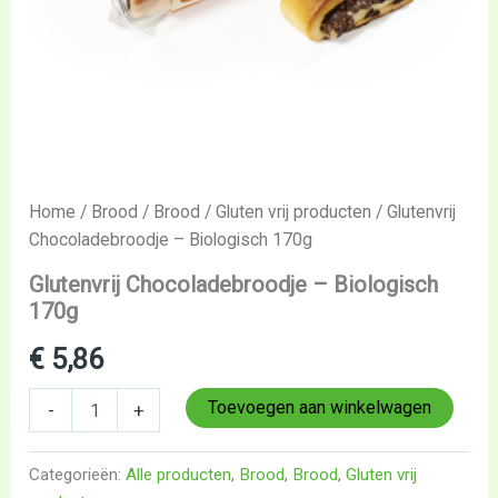
Home
/
Brood
/
Brood
/
Gluten vrij producten
/ Glutenvrij
Chocoladebroodje – Biologisch 170g
Glutenvrij Chocoladebroodje – Biologisch
170g
€
5,86
Toevoegen aan winkelwagen
-
+
Categorieën:
Alle producten
,
Brood
,
Brood
,
Gluten vrij