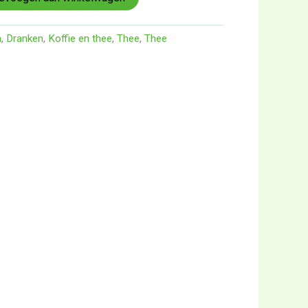
n
,
Dranken
,
Koffie en thee
,
Thee
,
Thee