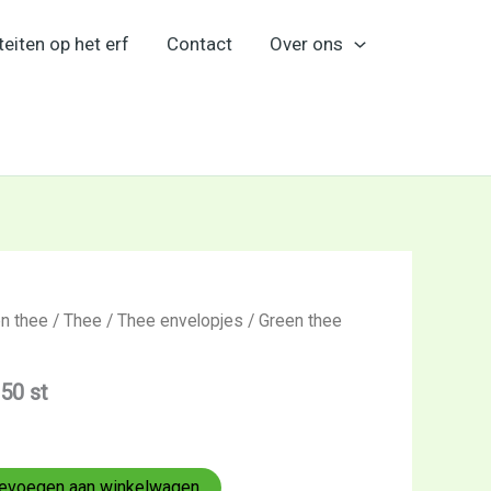
teiten op het erf
Contact
Over ons
en thee
/
Thee
/
Thee envelopjes
/ Green thee
50 st
evoegen aan winkelwagen