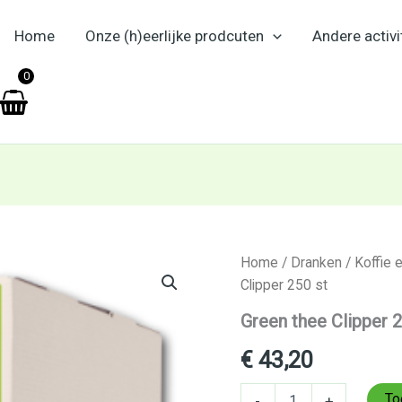
Home
Onze (h)eerlijke prodcuten
Andere activi
en
0
Green
Home
/
Dranken
/
Koffie 
thee
Clipper 250 st
Clipper
250
Green thee Clipper 2
st
aantal
€
43,20
To
-
+