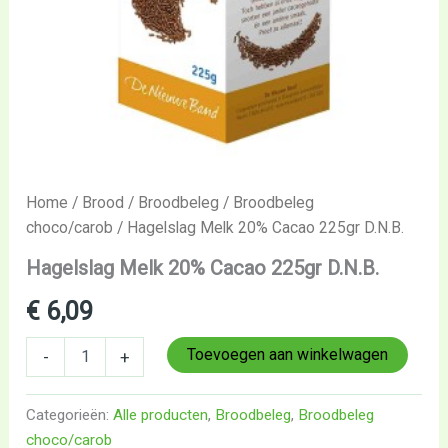
Home
/
Brood
/
Broodbeleg
/
Broodbeleg
choco/carob
/ Hagelslag Melk 20% Cacao 225gr D.N.B.
Hagelslag Melk 20% Cacao 225gr D.N.B.
€
6,09
Toevoegen aan winkelwagen
-
+
Categorieën:
Alle producten
,
Broodbeleg
,
Broodbeleg
choco/carob