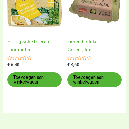
Biologische boeren
Eieren 6 stuks
roomboter
Groengilde
Gewaardeerd
Gewaardeerd
€
6,40
€
4,60
0
0
uit
uit
5
5
Toevoegen aan
Toevoegen aan
winkelwagen
winkelwagen