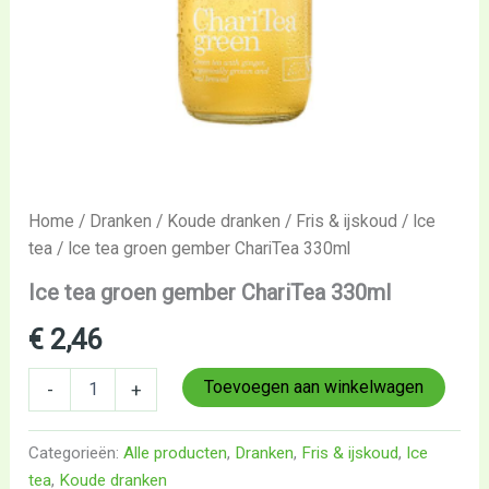
Home
/
Dranken
/
Koude dranken
/
Fris & ijskoud
/
Ice
tea
/ Ice tea groen gember ChariTea 330ml
Ice tea groen gember ChariTea 330ml
€
2,46
Toevoegen aan winkelwagen
-
+
Categorieën:
Alle producten
,
Dranken
,
Fris & ijskoud
,
Ice
tea
,
Koude dranken